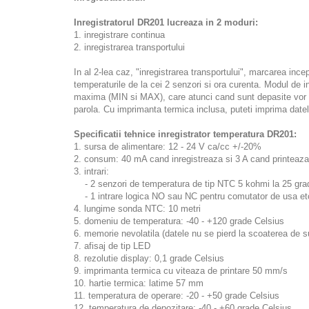
Inregistratorul DR201 lucreaza in 2 moduri:
1. inregistrare continua
2. inregistrarea transportului
In al 2-lea caz, "inregistrarea transportului", marcarea inc
temperaturile de la cei 2 senzori si ora curenta. Modul de i
maxima (MIN si MAX), care atunci cand sunt depasite vor fi 
parola. Cu imprimanta termica inclusa, puteti imprima date
Specificatii tehnice inregistrator temperatura DR201:
1. sursa de alimentare: 12 - 24 V ca/cc +/-20%
2. consum: 40 mA cand inregistreaza si 3 A cand printeaza
3. intrari:
- 2 senzori de temperatura de tip NTC 5 kohmi la 25 gra
- 1 intrare logica NO sau NC pentru comutator de usa et
4. lungime sonda NTC: 10 metri
5. domeniu de temperatura: -40 - +120 grade Celsius
6. memorie nevolatila (datele nu se pierd la scoaterea de
7. afisaj de tip LED
8. rezolutie display: 0,1 grade Celsius
9. imprimanta termica cu viteaza de printare 50 mm/s
10. hartie termica: latime 57 mm
11. temperatura de operare: -20 - +50 grade Celsius
12. temperatura de depozitare: -40 - +60 grade Celsius