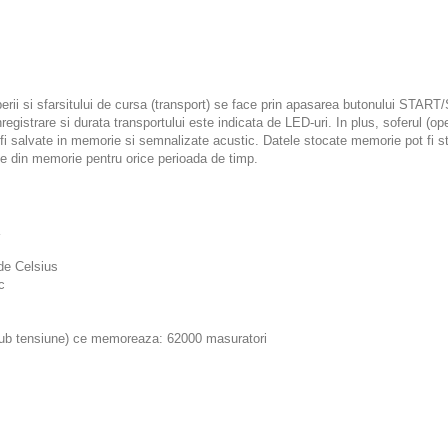
eperii si sfarsitului de cursa (transport) se face prin apasarea butonului START
nregistrare si durata transportului este indicata de LED-uri. In plus, soferul (
salvate in memorie si semnalizate acustic. Datele stocate memorie pot fi sters
le din memorie pentru orice perioada de timp.
de Celsius
c
 sub tensiune) ce memoreaza: 62000 masuratori