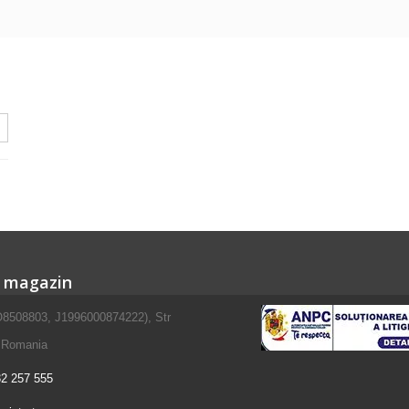
e magazin
508803, J1996000874222), Str
, Romania
2 257 555