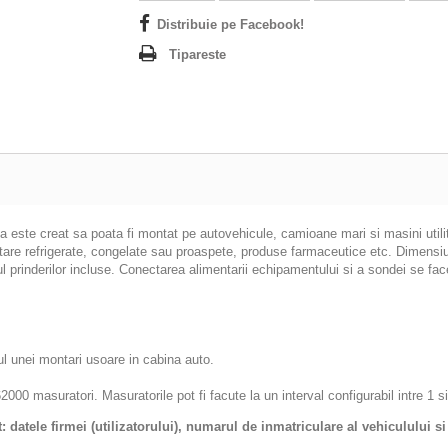
Distribuie pe Facebook!
Tipareste
a este creat sa poata fi montat pe autovehicule, camioane mari si masini utili
tare refrigerate, congelate sau proaspete, produse farmaceutice etc. Dimensi
l prinderilor incluse. Conectarea alimentarii echipamentului si a sondei se face 
ul unei montari usoare in cabina auto.
0 masuratori. Masuratorile pot fi facute la un interval configurabil intre 1 s
 datele firmei (utilizatorului), numarul de inmatriculare al vehiculului