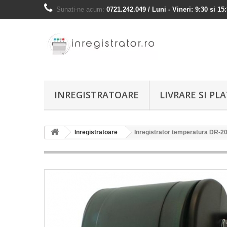
Sunati-ne acum:
0721.242.049 / Luni - Vineri: 9:30 si 15
INREGISTRATOARE
LIVRARE SI PL
Inregistratoare
Inregistrator temperatura DR-2