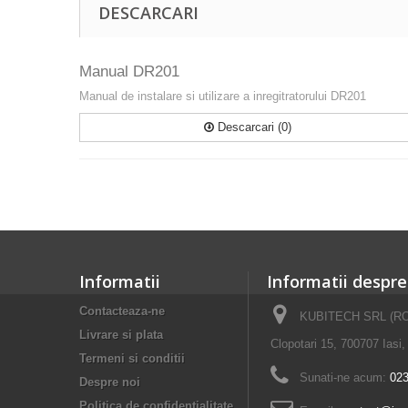
DESCARCARI
Manual DR201
Manual de instalare si utilizare a inregitratorului DR201
Descarcari (0)
Informatii
Informatii despr
Contacteaza-ne
KUBITECH SRL (RO8
Livrare si plata
Clopotari 15, 700707 Iasi
Termeni si conditii
Sunati-ne acum:
023
Despre noi
Politica de confidentialitate