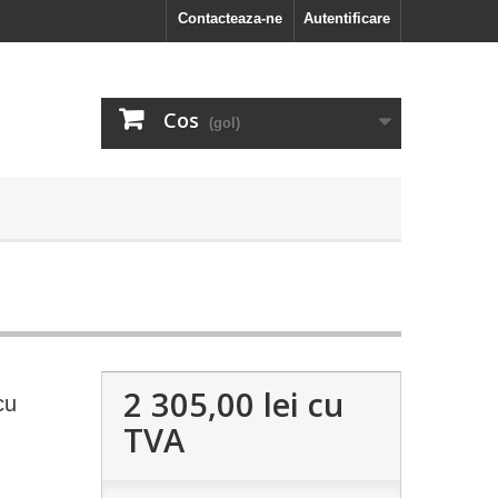
Contacteaza-ne
Autentificare
Cos
(gol)
2 305,00 lei
cu
cu
TVA