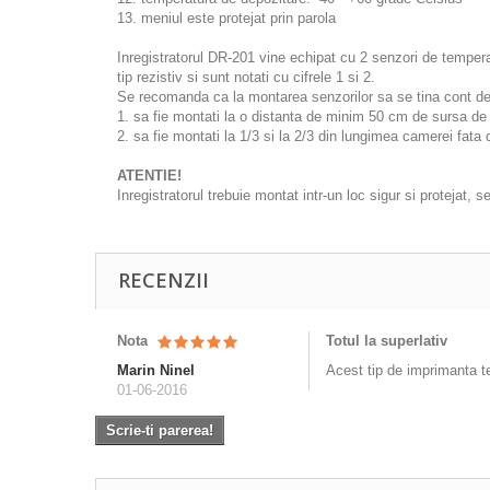
13. meniul este protejat prin parola
Inregistratorul DR-201 vine echipat cu 2 senzori de tempera
tip rezistiv si sunt notati cu cifrele 1 si 2.
Se recomanda ca la montarea senzorilor sa se tina cont de 
1. sa fie montati la o distanta de minim 50 cm de sursa d
2. sa fie montati la 1/3 si la 2/3 din lungimea camerei fata 
ATENTIE!
Inregistratorul trebuie montat intr-un loc sigur si protejat,
RECENZII
Nota
Totul la superlativ
Marin Ninel
Acest tip de imprimanta te
01-06-2016
Scrie-ti parerea!